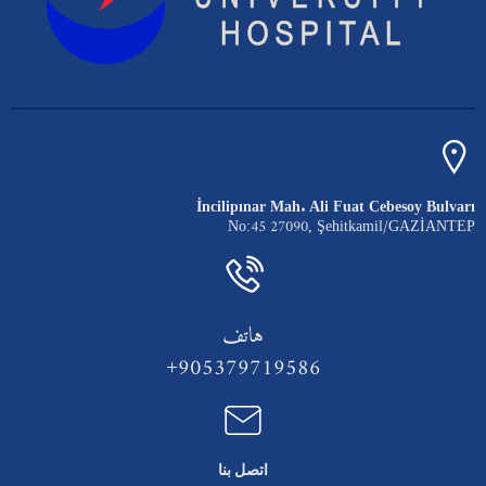
İncilipınar Mah. Ali Fuat Cebesoy Bulvarı
No:45 27090, Şehitkamil/GAZİANTEP
هاتف
905379719586+
اتصل بنا