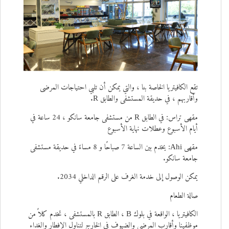
تقع الكافيتريا الخاصة بنا ، والتي يمكن أن تلبي احتياجات المرضى
وأقاربهم ، في حديقة المستشفى والطابق R.
مقهى تراس: في الطابق R من مستشفى جامعة سانكو ، 24 ساعة في
أيام الأسبوع وعطلات نهاية الأسبوع
مقهى Ahi: يخدم بين الساعة 7 صباحًا و 8 مساءً في حديقة مستشفى
جامعة سانكو.
يمكن الوصول إلى خدمة الغرف على الرقم الداخلي 2034.
صالة الطعام
الكافيتريا ، الواقعة في بلوك B ، الطابق R بالمستشفى ، تخدم كلاً من
موظفينا وأقارب المرضى والضيوف في الخارج لتناول الإفطار والغداء