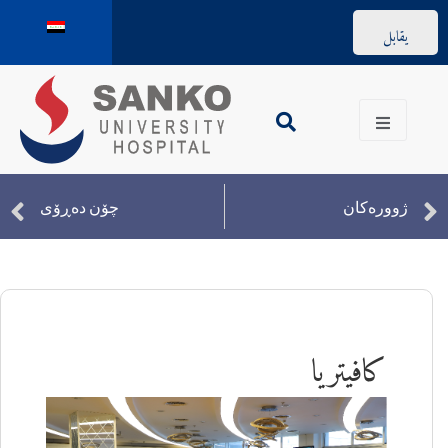
يقابل
ژوورەکان
چۆن دەڕۆی
كافيتريا