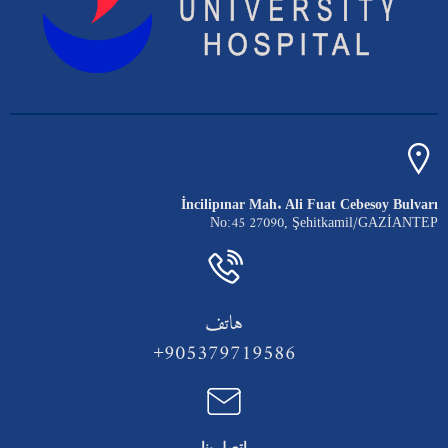
İncilipınar Mah. Ali Fuat Cebesoy Bulvarı
No:45 27090, Şehitkamil/GAZİANTEP
هاتف
905379719586+
اتصل بنا