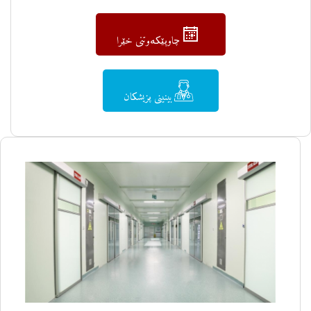
چاوپێکەوتنی خێرا
بینینی پزیشکان