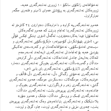
نەخۆشخانەی زانکۆی سانکۆ ١٠ ژووری نەشتەرگەری هەیە.
ژوورەکانی نەشتەرگەری بە ڕۆیشتنی هەوای لامینیر و فلتەری جگەر
تەیارکراون.
هەموو نەشتەرگەرییە کراوە و داخراوەکان دەتوانرێت ٢٤ کاتژمێر لە
ژوورەکانی نەشتەرگەریدا ئەنجام بدرێت کە هەموو ئەگەرەکانی
تەکنەلۆژیا تێیدا بەکاردەهێنرێت، لەگەڵ ئامێری تیشکی ئێکس قۆڵی
سی، ئامێری بێهۆشکردنی کۆمپیوتەر، مایکرۆسکۆپی نەشتەرگەری و
سیستەمی ئەندۆسکۆپی. نەخۆشخانەکەمان تیم و کەرەستەی تەکنیکی
پێویستی هەیە بۆ ئەنجامدانی نەشتەرگەری تایبەتمەند لەسەرجەم
لقەکان بەتایبەتی چاندنی ئەندامەکان، نەشتەرگەری دڵی کراوەی
منداڵان و گەورەساڵان، نەشتەرگەری بچووکی نەشتەرگەری دەمار،
نەشتەرگەری لاپارۆسکۆپی. نەشتەرگەری بای پاسی تاجی،
نەشتەرگەری نەخۆشی زگماکی دڵ، نەشتەرگەری دڵ-ڤاڵڤ و
خوێنبەرەکان، جومگەکان، دەستکردی جومگە، هەموو نەشتەرگەری
گشتی، نەشتەرگەری زەبر و فریاگوزاری، نەشتەرگەری بچووک و
چاندنەوە، نەشتەرگەری بڕبڕەی پشت، نەشتەرگەری منداڵان،
نەشتەرگەری ئێسک و پروسکی منداڵان، مێشک و هەموو جۆرە
پلاستیکێک و نەشتەرگەری بنیاتنانەوەی وەک نەشتەرگەری بڕبڕەی
پشت، چەوری مژینی و نەشتەرگەری لووت، چاو، گوێ و لووت،