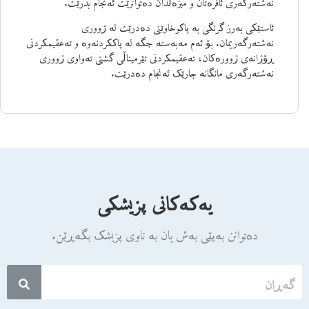
نەشتەرگەری ئافرەتان و میزەڵدان دەتوانرێت ئەنجام بدرێت.
ئاستێکی بەرز گرنگی بە پاکوخاوێنی دەدرێت لە ژووری
نەشتەرگەریمان. بۆ ئەم مەبەستە جگە لە پاککردنەوە و تەعقیمکردنی
ڕۆژانەی ژوورەکان، تەعقیمکردنی تێرمیناڵی گشتی تەواوی ژووری
نەشتەرگەری مانگانە جارێک ئەنجام دەدرێت.
یەکەکانی پزیشکی
دەتوانن بەپێی بەش یان بە ناوی پزیشک بگەڕێن.