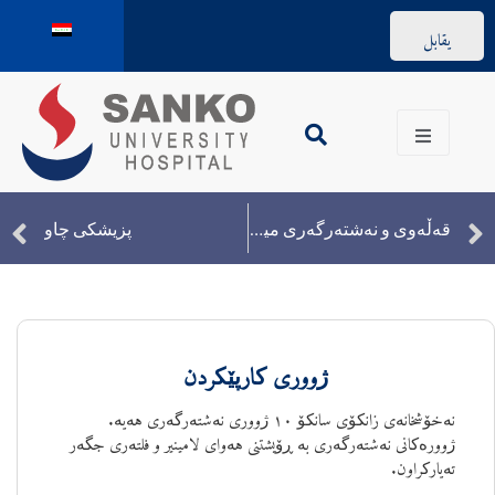
يقابل
قەڵەوی و نەشتەرگەری میتابۆلیک
پزیشکی چاو
ژووری کارپێکردن
نەخۆشخانەی زانکۆی سانکۆ ١٠ ژووری نەشتەرگەری هەیە.
ژوورەکانی نەشتەرگەری بە ڕۆیشتنی هەوای لامینیر و فلتەری جگەر
تەیارکراون.