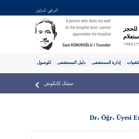
المرضى الدوليين
للحجز
ستعلام
90537
لتقنيات
إدارة المستشفى
دليل المستشفى
للوصول
سێنک کانکوش
Dr. Öğr. Üyesi 