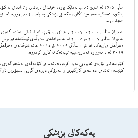
ئەنجامداوە.
لە نێوان ساڵانی ٢٠٠٠ بۆ ٢٠٠٦ ڕاهێنانی پسپۆڕیی لە کلی
٢٠١٩ لە دامەزراوە تەندروستییە تایبەتەکاندا کاری کردووە.
کۆرسەکانی بۆردی ئەوروپی تەواو کردووە. ئەندامی کۆمەڵەی نەشتەرگەری دە
کیلیسە، ئەندامی دەستەی کارگێڕی و سەرۆکی دووەمی گروپی پسپۆڕانی ناو ک
یەکەکانی پزیشکی