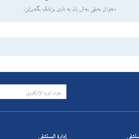
دەتوانن بەپێی بەش یان بە ناوی پزیشک بگەڕێن.
مستشفى
إدارة المستشفى