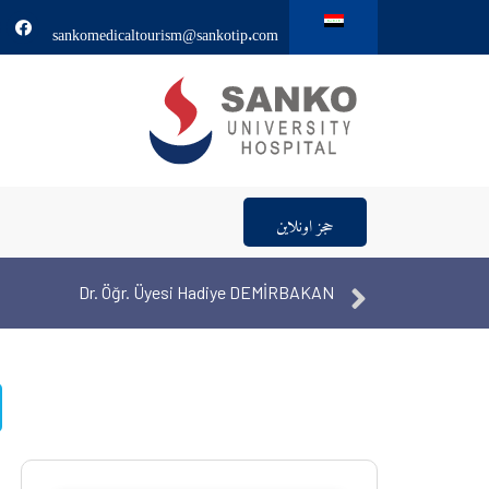
sankomedicaltourism@sankotip.com
حجز اونلاين
Dr. Öğr. Üyesi Hadiye DEMİRBAKAN