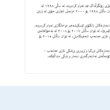
ساڵی 1975 لە شاری ئاماسیا لەدایک بووە. خوێندنی ناوەندی و ئامادەیی لە کۆلێژی زۆنگوڵداک تێد تەواو کردووە. لە ساڵی ١٩٩٨ لە
زانکۆی ئەسکیشەهیر عوسمانگازی فاکەڵتی پزیشکی بە پلەی ٤ دەرچووە. لە نێوان ساڵانی ١٩٩٨ بۆ ٢٠٠٠ خزمەتی ناچاری خۆی لە بارتین
نیکی نەشتەرگەری دەمارەکانی زانکۆی ئێسکیشەهیر عوسمانگازی تەواو کردووە.
لە نێوان ساڵانی ٢٠٠٦ بۆ ٢٠٠٧ لە نەخۆشخانەی دەوڵەتی ئێسکیشەهیر یونس ئێمرێ، لە نێوان ساڵانی ٢٠٠٧ بۆ ٢٠٠٨ لە نەخۆشخانەی
دەوڵەتی دیاربەکر، لە نێوان ساڵانی ٢٠٠٩ بۆ ٢٠١٥ لە نەخۆشخانەی دەوڵەتی غازی عەنتەپ شەهیتکامیل، لە نێوان ساڵانی ٢٠١٥ بۆ
مارەکانی تورکیا و ژووری پزیشکی غازی عەنتەب –
ۆمەڵەی نەشتەرگەری دەمار و باوکی منداڵێکە.