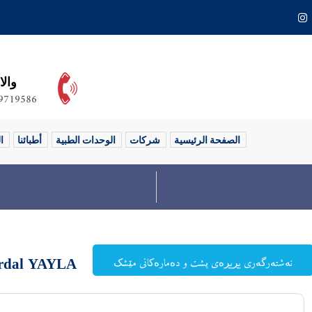
والا
9719586+
الصفحة الرئيسية
شركات
الوحدات الطبية
أطبائنا
ا
Erdal YAYLA
نەشتەرگەری بڕبڕەی پشت و دەمارەکانی مێشک