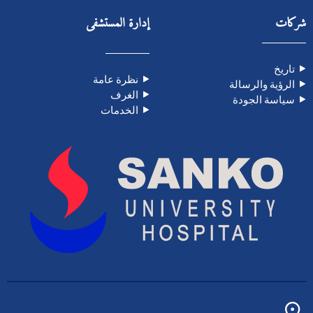
شركات
إدارة المستشفى
تاريخ
نظرة عامة
الرؤية والرسالة
الغرف
سياسة الجودة
الخدمات