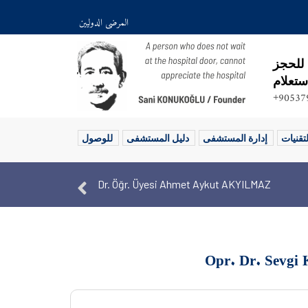
المرضى الدوليين
للحجز
ستعلام
90537
لتقنيات
إدارة المستشفى
دليل المستشفى
للوصول
Dr. Öğr. Üyesi Ahmet Aykut AKYILMAZ
Opr. Dr. Sevg