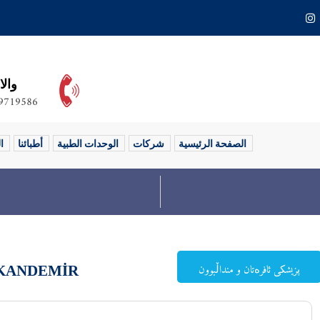
والا
9719586+
الصفحة الرئيسية
شركات
الوحدات الطبية
أطبائنا
ا
i KANDEMİR
پزیشکی ئافرەتان و منداڵبوون