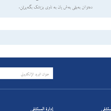
دەتوانن بەپێی بەش یان بە ناوی پزیشک بگەڕێن.
مستشفى
إدارة المستشفى