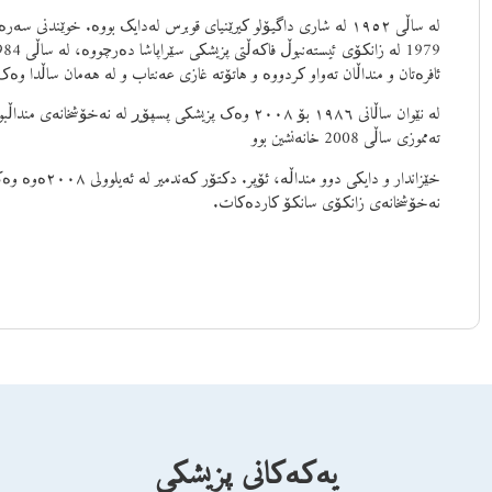
لە ساڵی ١٩٥٢ لە شاری داگیۆلو کیرێنیای قوبرس لەدایک بووە. خوێندنی 
ئافرەتان و منداڵان تەواو کردووە و هاتۆتە غازی عەنتاب و لە هەمان ساڵدا و
لە نێوان ساڵانی ١٩٨٦ بۆ ٢٠٠٨ وەک پزیشکی پسپۆڕ لە نەخ
تەمموزی ساڵی 2008 خانەنشین بوو
خێزاندار و دایکی 
نەخۆشخانەی زانکۆی سانکۆ کاردەکات.
یەکەکانی پزیشکی