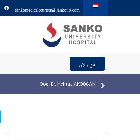
sankomedicaltourism@sankotip.com
حجز اونلاين
Doç. Dr. Mehtap AKDOĞAN