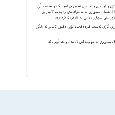
سەرەتایی و ناوەندی و ئامادەیی لە قوبرس تەواو کردووە. لە ساڵی
1979 لە زانکۆی ئیستەنبوڵ فاکەڵتی پزیشکی سێراپاشا دەرچووە، لە ساڵی 1984 مەشقی پسپۆڕی لە نەخۆشخانەی زەینەب کامیل بۆ
ەک پزیشکی پسپۆڕ دەستی بە کارکردن کردووە.
ۆشخانەی منداڵبوونی گازی ئەنتێپ کاردەکات، ئۆپر. دکتۆر کاندمیر لە مانگی
دوو منداڵە، ئۆپر. دکتۆر کەندمیر لە ئەیلوولی ٢٠٠٨ەوە وەک پسپۆڕی نەخۆشییەکانی ئافرەتان و منداڵبوون لە