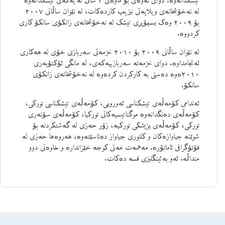
لە نەخۆشخانەی ویلایەتی نیزیپ کاردەکات، لە نێوان ساڵانی ٢٠٠٧
بۆ ٢٠٠٩ وەک پسپۆڕی تیشک لە نەخۆشخانەی زانکۆی سانکۆ کاری
کردووە.
لە نێوان ساڵانی ٢٠٠٩ بۆ ٢٠١٠ خزمەتی سەربازی خۆی لە هەکاری
ئەنجامداوە. دوای خزمەتە سەربازییەکەی، لە مانگی ئۆکتۆبەری
٢٠١٠ەوە دەستی بە کارکردن کردەوە لە نەخۆشخانەی زانکۆی
سانکۆ.
ئەندامی کۆمەڵەی تیشکناسی ئەوروپی، کۆمەڵەی تیشکناسی تورکی،
کۆمەڵەی دەنگدانەوە موگناتیسیەکانی تورکیا، کۆمەڵەی سۆنەری
تورکی، کۆمەڵەی پزیشکی تورکیە، زۆر حەزی لە گەشتکردنە بۆ
شوێنە جیاوازەکان و کلتوری جیاواز دەناسێتەوە، هەروەها حەزی لە
فۆتۆگرافی ئاماتۆرە. مەهمەت عەلی کوجە خێزاندارە و خاوەنی دوو
منداڵە. ئەو بەئینگلیزی قسە دەکات.