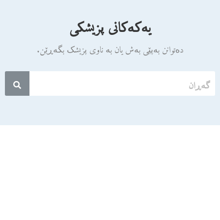
یەکەکانی پزیشکی
دەتوانن بەپێی بەش یان بە ناوی پزیشک بگەڕێن.