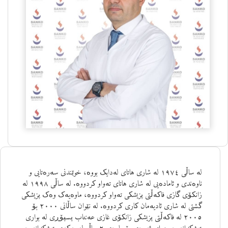
لە ساڵی ١٩٧٤ لە شاری هاتای لەدایک بووە، خوێندنی سەرەتایی و
ناوەندی و ئامادەیی لە شاری هاتای تەواو کردووە. لە ساڵی ١٩٩٨ لە
زانکۆی گازی فاکەڵتی پزیشکی تەواو کردووە، ماوەیەک وەک پزیشکی
گشتی لە شاری ئادیەمان کاری کردووە. لە نێوان ساڵانی ٢٠٠٠ بۆ
٢٠٠٥ لە فاکەڵتی پزیشکی زانکۆی غازی عەنتاب پسپۆڕی لە بواری
تیشکدانەوە. دوای ئەوەی بۆ ماوەی ٢ ساڵ لە یەکەی تیشکدانەوە