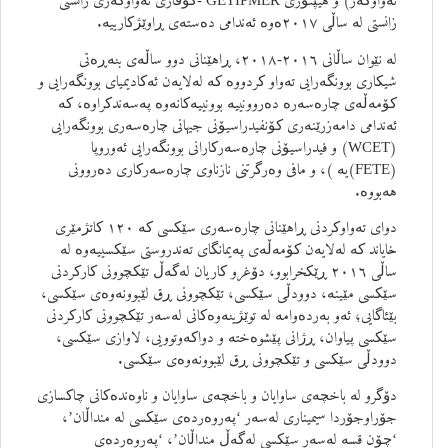
زانستی لە ساڵی ٢٠١٧ەوە ئەندامی دەستەی ڕاوێژکارییە.
لە نێوان ساڵانی ٢٠١٦-٢٠١٨، ڕاهێنانی دوو ساڵەی بنەڕەتی
شیکاری بوونگەرایی تەواو کردووە کە لەلایەن ئەکادیمیای بوونگەرایی و
کۆمەڵەی چارەسەرە دەروونییە بوونییەکانەوە پەسەندکراوە، کە
ئەندامی دامەزرێنەری کۆنفیدراسیۆنی جیهانی چارەسەری بوونگەرایی
(WCET) و فیدراسیۆنی چارەسەرکارانی بوونگەرایی ئەوروپا
(FETE)یە )، و مافی وەرگرتنی نازناوی چارەسەرکاری دەروونی
هەبووە.
دوای تەواوکردنی ڕاهێنانی چارەسەری سێکسی کە ١٢٠ کاتژمێری
خایاند کە لەلایەن کۆمەڵەی پەیمانگای تەندروستی سێکسییەوە لە
ساڵی ٢٠١٦ ڕێکخرابوو، دۆغرو کاریان لەگەڵ تێکچوونی کارکردنی
سێکسی مێینە، دوودڵی سێکسی، تێکچوونی ڕق لێبوونەوەی سێکسی،
بێئاگایی؛ ئەو بەردەوامە لە توێژینەوەکانی لەسەر تێکچوونی کارکردنی
سێکسی پیاوان، ڕژانی پێشوەختە و دواکەوتوویی، لاوازی سێکسی،
دوودڵی سێکسی و تێکچوونی ڕق لێبوونەوەی سێکسی.
دۆگرو لە باخچەی ساوایان و باخچەی ساوایان و ناوەندەکانی چاکسازی
جۆراوجۆردا سیمیناری لەسەر ‘پەروەردەی سێکسی لە منداڵان’،
‘چۆن قسە لەسەر سێکسی لەگەڵ منداڵان’، ‘پەروەردەی