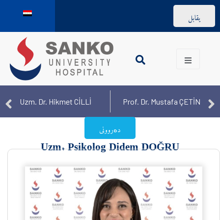
يقابل
Uzm. Dr. Hikmet CİLLİ
Prof. Dr. Mustafa ÇETİN
دەروونی
Uzm. Psikolog Didem DOĞRU