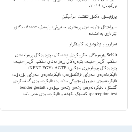
تورکجاپار، ٢٠١٩.
پڕۆفیسۆر. دکتۆر لێڤێنت سوتسیگیل
– ڕاهێنانی چارەسەری ڕەفتاری مەعریفی، یارمەتی. Assoc. دکتۆر
ئیتر تاری بەخشندە
تەرازوو و ئینفۆنتۆری کارپێکراو:
Scl90 پێوەرەکانی سکرینکردنی نیشانەکان، پێوەرەکانی ڕەزامەندی
سێکسی گریس-مێینە، پێوەرەکانی ڕەزامەندی سێکسی گریس-مێینە،
پێوەرەکانی بیروباوەڕی سێکسی، KENT EGY، AGTE،
تاقیکردنەوەی سەرنجی فرانکفۆرتەر، تاقیکردنەوەی سەرنجی بۆردۆن،
تاقیکردنەوەی دەروونی بچووکی ستاندارد، تاقیکردنەوەی گەشەکردنی
گێسێل، تاقیکردنەوەی وشەی وێنەی پیبۆدی، bender gestalt
perception test، کەسێک بکێشە و تاقیکردنەوەی بەس باشە