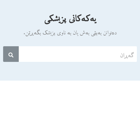
یەکەکانی پزیشکی
دەتوانن بەپێی بەش یان بە ناوی پزیشک بگەڕێن.