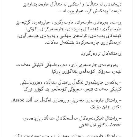
تایبەتمەندی لە منداڵان’ و ‘سێکس لە منداڵانی خاوەن پێداویستی
تایبەت’ پێشکەش کرد. تەواو بووە لە…
ڕاستە، پەیوەندی هاوسەران، هاوسەرگیری، جیابوونەوە، گرێبەستی
هاوسەرگیری، کێشەکانی پەیوەندی، چارەسەرکردنی ناکۆکی،
کێشەکانی پەیوەندی، ئاراستەی سێکسی و پەیوەندی هاوسەرگیری،
خزمەتگوزاری چارەسەرکردن پێشکەش دەکات.
ڕاهێنانەکانی تر وەرگیراون
– پەروەردەی چارەسەری یاری، دەروونناسێکی کلینیکی مەهمەت
تێبەر، سەرۆکی کۆمەڵەی پێداگۆژی تورکیا
– یەکەمین چاوپێکەوتن لەگەڵ ڕاهێنانی منداڵان، دەروونناسێکی
کلینیکی مەهمەت تێبەر، سەرۆکی کۆمەڵەی پێداگۆژی تورکیا
– ڕاهێنانی چارەسەری مەعریفی و ڕەفتاری لەگەڵ منداڵان، Assoc.
دکتۆر نێڤین دۆلێک
– ڕاهێنانی تاقیکردنەوەکانی هەڵسەنگاندنی منداڵان، یاریدەدەر.
Assoc. دکتۆر ئیزل ئاڤچی
– ڕاهێنانی چارەسەری ڕەفتاری مەعریفی، پ.ی.د.مەهمەت هاکان