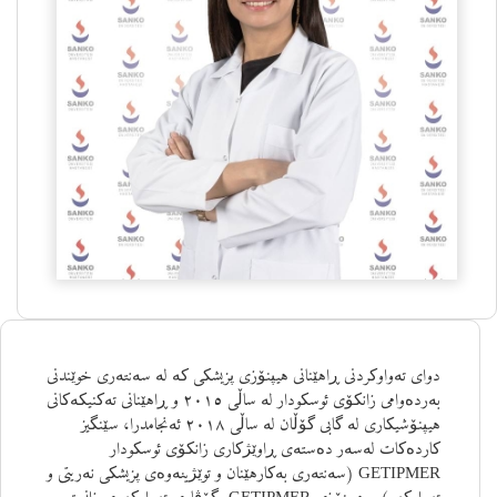
دوای تەواوکردنی ڕاهێنانی هیپنۆزی پزیشکی کە لە سەنتەری خوێندنی
بەردەوامی زانکۆی ئوسکودار لە ساڵی ٢٠١٥ و ڕاهێنانی تەکنیکەکانی
هیپنۆشیکاری لە گابی گۆڵان لە ساڵی ٢٠١٨ ئەنجامدرا، سێنگیز
کاردەکات لەسەر دەستەی ڕاوێژکاری زانکۆی ئوسکودار
GETIPMER (سەنتەری بەکارهێنان و توێژینەوەی پزیشکی نەریتی و
تەواوکەر) و هیپنۆزی GETIPMER -گۆڤاری تەواوکەری زانستی